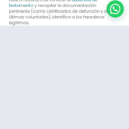
testamento
y recopilar la documentación
pertinente (como certificados de defunción y de
últimas voluntades), identifica a los herederos
legítimos.
Es un trámite esencial para que los herederos
puedan disponer legalmente de los bienes y
derechos del fallecido.
Principales Diferencias
Las podemos resumir en:
Ámbito de aplicación
: Mientras que el acta
de notoriedad tiene un uso general para
acreditar diversos hechos con relevancia
jurídica, la declaración de herederos
abintestato se circunscribe al ámbito
sucesorio, específicamente cuando no
existe testamento.