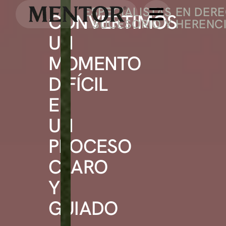
ESPECIALISTAS EN DER
CONVERTIMOS
SUCESORIO Y HERENC
UN
MOMENTO
DIFÍCIL
EN
UN
PROCESO
CLARO
Y
GUIADO