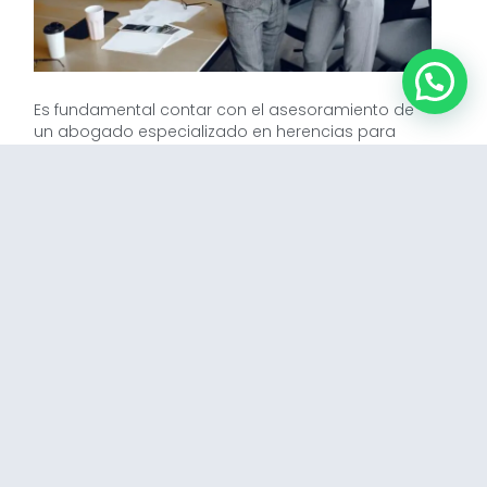
Es fundamental contar con el asesoramiento de
un abogado especializado en herencias para
realizar una correcta división de los bienes y evitar
conflictos familiares.
¿Qué Impuestos se Pagan
en una Herencia con Bienes
Gananciales?
En una herencia con bienes gananciales, se
deben pagar el Impuesto de Sucesiones y
Donaciones
y, en algunos casos, el Impuesto
sobre el Incremento de Valor de los Terrenos de
Naturaleza Urbana (Plusvalía Municipal).
Es
importante conocer las bonificaciones y